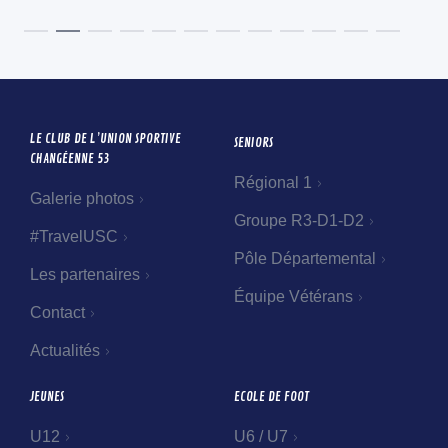
LE CLUB DE L’UNION SPORTIVE
SENIORS
CHANGÉENNE 53
Régional 1
Galerie photos
Groupe R3-D1-D2
#TravelUSC
Pôle Départemental
Les partenaires
Équipe Vétérans
Contact
Actualités
JEUNES
ECOLE DE FOOT
U12
U6 / U7